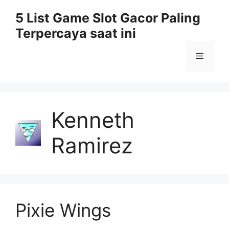
Skip
5 List Game Slot Gacor Paling
to
Terpercaya saat ini
content
Menu
Kenneth
Ramirez
Pixie Wings