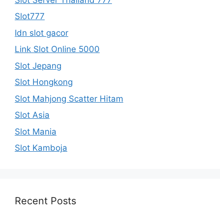
Slot777
Idn slot gacor
Link Slot Online 5000
Slot Jepang
Slot Hongkong
Slot Mahjong Scatter Hitam
Slot Asia
Slot Mania
Slot Kamboja
Recent Posts