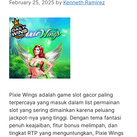
February 25, 2025
by
Kenneth Ramirez
Pixie Wings adalah game slot gacor paling
terpercaya yang masuk dalam list permainan
slot yang sering dimainkan karena peluang
jackpot-nya yang tinggi. Dengan tema fantasi
penuh keajaiban, fitur bonus melimpah, dan
tingkat RTP yang menguntungkan, Pixie Wings